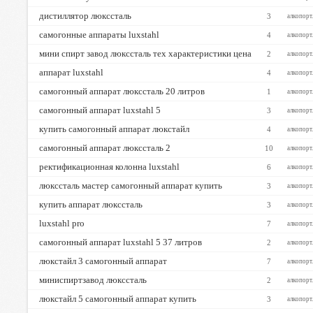
дистиллятор люкссталь
3
алкопорт
самогонные аппараты luxstahl
4
алкопорт
мини спирт завод люкссталь тех характеристики цена
2
алкопорт
аппарат luxstahl
4
алкопорт
самогонный аппарат люкссталь 20 литров
1
алкопорт
самогонный аппарат luxstahl 5
3
алкопорт
купить самогонный аппарат люкстайл
4
алкопорт
самогонный аппарат люкссталь 2
10
алкопорт
ректификационная колонна luxstahl
6
алкопорт
люкссталь мастер самогонный аппарат купить
3
алкопорт
купить аппарат люкссталь
3
алкопорт
luxstahl pro
7
алкопорт
самогонный аппарат luxstahl 5 37 литров
2
алкопорт
люкстайл 3 самогонный аппарат
7
алкопорт
миниспиртзавод люкссталь
2
алкопорт
люкстайл 5 самогонный аппарат купить
3
алкопорт