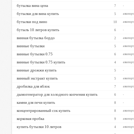
бутылка вина цена
7
-
бутылки для вина купить
5
алкопорт
бутылки под вино
10
алкопорт
бутыль 10 литров купить
6
-
винная бутылка бордо
2
алкопорт
винные бутылки
5
алкопорт
винные бутылки 0.75
6
алкопорт
винные бутылки 0.75 купить
4
алкопорт
винные дрожжи купить
5
-
винный экстракт купить
5
алкопорт
дробилка для яблок
7
алкопорт
дымогенератор для холодного копчения купить
6
-
камни для печи купить
8
-
концентрированный сок купить
8
алкопорт
корковая пробка
9
алкопорт
купить бутылки 10 литров
4
алкопорт