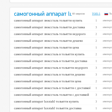
ТОП-50
ТОП-20
ТОП-10
самогонный аппарат luxstahl (Тольятт
➤
➤
60 запросов
ТОП-5
То
98%
96%
90%
самогонный аппарат люкссталь тольятти купить
1
алкопорт
самогонный аппарат люкссталь тольятти доставка
3
алкопорт
самогонный аппарат люкссталь тольятти недорого
-2%
1%
2
—
алкопорт
самогонный аппарат люкссталь тольятти дешево
2
алкопорт
самогонный аппарат люкссталь тольятти цена
1
алкопорт
самогонный аппарат люкссталь в тольятти купить
2
алкопорт
самогонный аппарат люкссталь в тольятти доставка
1
алкопорт
самогонный аппарат люкссталь в тольятти недорого
3
алкопорт
самогонный аппарат люкссталь в тольятти дешево
3
алкопорт
самогонный аппарат люкссталь в тольятти цена
2
алкопорт
самогонный аппарат люкссталь в тольятти с доставкой
1
алкопорт
самогонный аппарат люкссталь тольятти с доставкой
3
алкопорт
самогонный аппарат luxstahl тольятти купить
3
алкопорт
самогонный аппарат luxstahl тольятти доставка
1
алкопорт