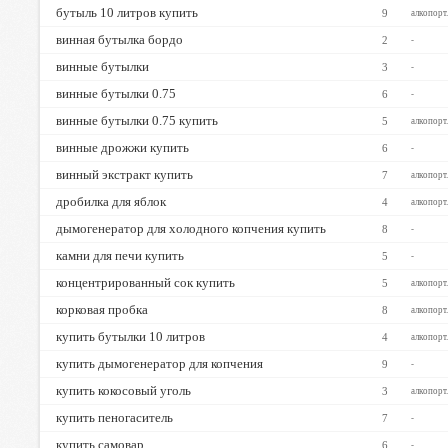
бутыль 10 литров купить
9
алкопорт
винная бутылка бордо
2
-
винные бутылки
3
-
винные бутылки 0.75
6
-
винные бутылки 0.75 купить
5
алкопорт
винные дрожжи купить
6
-
винный экстракт купить
7
алкопорт
дробилка для яблок
4
алкопорт
дымогенератор для холодного копчения купить
8
-
камни для печи купить
5
-
концентрированный сок купить
5
алкопорт
корковая пробка
8
алкопорт
купить бутылки 10 литров
4
алкопорт
купить дымогенератор для копчения
9
-
купить кокосовый уголь
3
алкопорт
купить пеногаситель
7
-
купить самовар
6
-