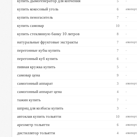
купить дымогенератор для копчения
5
-
купить кокосовый уголь
6
алкопорт
купить пеногаситель
7
-
купить самовар
10
-
купить стеклянную банку 10 литров
8
-
натуральные фруктовые экстракты
7
алкопорт
перегонные кубы купить
7
-
перегонный куб купить
6
-
пивная кружка купить
5
-
самовар цена
9
-
самогонный аппарат
3
алкопорт
самогонный аппарат цена
4
-
тажин купить
7
-
шприц для колбасы купить
3
-
автоклав купить тольятти
10
алкопорт
ареометр тольятти
6
алкопорт
дистиллятор тольятти
4
алкопорт