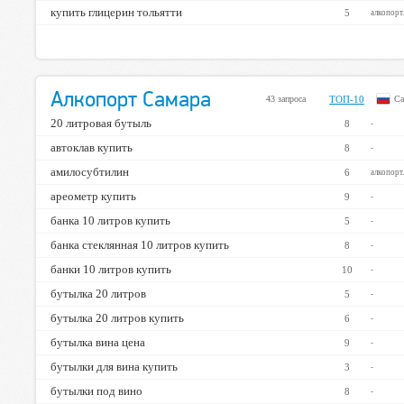
купить глицерин тольятти
5
алкопорт
ТОП-50
ТОП-20
ТОП-10
Алкопорт Самара
➤
➤
43 запроса
ТОП-10
Са
100%
100%
100%
20 литровая бутыль
8
-
автоклав купить
8
-
амилосубтилин
—
—
6
5%
алкопорт
ареометр купить
9
-
банка 10 литров купить
5
-
банка стеклянная 10 литров купить
8
-
банки 10 литров купить
10
-
бутылка 20 литров
5
-
бутылка 20 литров купить
6
-
бутылка вина цена
9
-
бутылки для вина купить
3
-
бутылки под вино
8
-