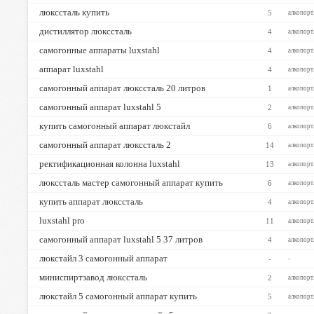
люкссталь купить
5
алкопорт
дистиллятор люкссталь
4
алкопорт
самогонные аппараты luxstahl
4
алкопорт
аппарат luxstahl
4
алкопорт
самогонный аппарат люкссталь 20 литров
1
алкопорт
самогонный аппарат luxstahl 5
2
алкопорт
купить самогонный аппарат люкстайл
6
алкопорт
самогонный аппарат люкссталь 2
14
алкопорт
ректификационная колонна luxstahl
13
алкопорт
люкссталь мастер самогонный аппарат купить
6
алкопорт
купить аппарат люкссталь
4
алкопорт
luxstahl pro
11
алкопорт
самогонный аппарат luxstahl 5 37 литров
4
алкопорт
люкстайл 3 самогонный аппарат
-
-
миниспиртзавод люкссталь
2
алкопорт
люкстайл 5 самогонный аппарат купить
5
алкопорт