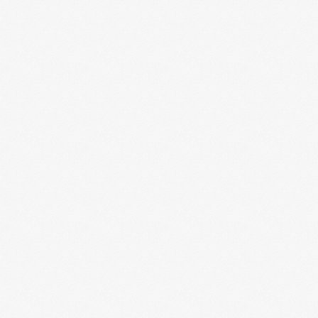
—
—
5%