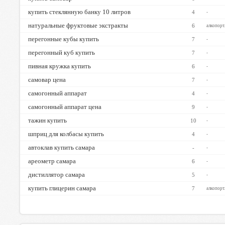
купить стеклянную банку 10 литров
4
-
натуральные фруктовые экстракты
6
алкопорт
перегонные кубы купить
7
-
перегонный куб купить
7
-
пивная кружка купить
6
-
самовар цена
7
-
самогонный аппарат
4
-
самогонный аппарат цена
9
-
тажин купить
10
-
шприц для колбасы купить
4
-
автоклав купить самара
-
-
ареометр самара
6
-
дистиллятор самара
5
-
купить глицерин самара
7
алкопорт
ТОП-50
ТОП-20
ТОП-10