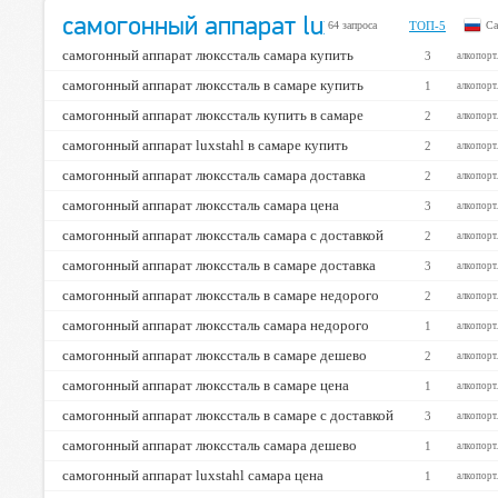
самогонный аппарат luxstahl (Самара)
➤
➤
64 запроса
ТОП-5
Са
97%
97%
97%
самогонный аппарат люкссталь самара купить
3
алкопорт
самогонный аппарат люкссталь в самаре купить
1
алкопорт
самогонный аппарат люкссталь купить в самаре
—
—
2
2%
алкопорт
самогонный аппарат luxstahl в самаре купить
2
алкопорт
самогонный аппарат люкссталь самара доставка
2
алкопорт
самогонный аппарат люкссталь самара цена
3
алкопорт
самогонный аппарат люкссталь самара с доставкой
2
алкопорт
самогонный аппарат люкссталь в самаре доставка
3
алкопорт
самогонный аппарат люкссталь в самаре недорого
2
алкопорт
самогонный аппарат люкссталь самара недорого
1
алкопорт
самогонный аппарат люкссталь в самаре дешево
2
алкопорт
самогонный аппарат люкссталь в самаре цена
1
алкопорт
самогонный аппарат люкссталь в самаре с доставкой
3
алкопорт
самогонный аппарат люкссталь самара дешево
1
алкопорт
самогонный аппарат luxstahl самара цена
1
алкопорт