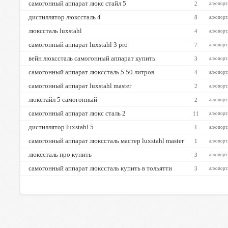
самогонный аппарат люкс стайл 5
2
алкопорт
дистиллятор люкссталь 4
8
алкопорт
люкссталь luxstahl
4
алкопорт
самогонный аппарат luxstahl 3 pro
7
алкопорт
вейн люкссталь самогонный аппарат купить
3
алкопорт
самогонный аппарат люкссталь 5 50 литров
4
алкопорт
самогонный аппарат luxstahl master
2
алкопорт
люкстайл 5 самогонный
2
алкопорт
самогонный аппарат люкс сталь 2
11
алкопорт
дистиллятор luxstahl 5
1
алкопорт
самогонный аппарат люкссталь мастер luxstahl master
1
алкопорт
люкссталь про купить
3
алкопорт
самогонный аппарат люкссталь купить в тольятти
3
алкопорт
ТОП-50
ТОП-20
ТОП-10
➤
➤
100%
100%
98%