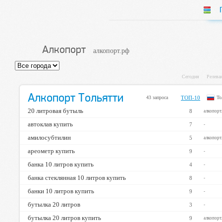
Алкопорт
алкопорт.рф
Сегодня
Релева
Алкопорт Тольятти
43 запроса
ТОП-10
То
20 литровая бутыль
8
алкопорт
автоклав купить
7
-
амилосубтилин
5
алкопорт
ареометр купить
9
-
банка 10 литров купить
4
-
банка стеклянная 10 литров купить
8
-
банки 10 литров купить
9
-
бутылка 20 литров
3
-
бутылка 20 литров купить
9
алкопорт